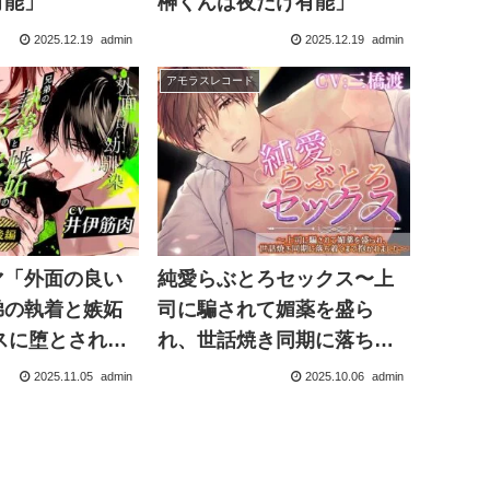
有能」
榊くんは夜だけ有能」
2025.12.19
admin
2025.12.19
admin
アモラスレコード
マ「外面の良い
純愛らぶとろセックス〜上
弟の執着と嫉妬
司に騙されて媚薬を盛ら
スに堕とされ
れ、世話焼き同期に落ち着
くまで抱かれました〜
2025.11.05
admin
2025.10.06
admin