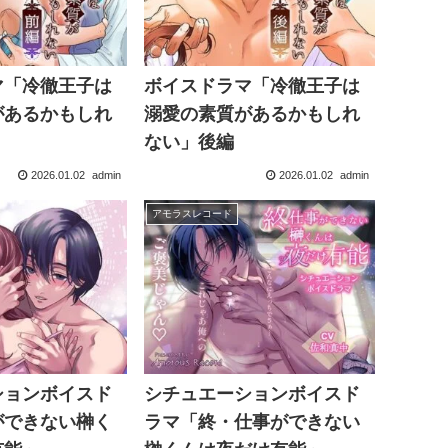
マ「冷徹王子は
ボイスドラマ「冷徹王子は
があるかもしれ
溺愛の素質があるかもしれ
ない」後編
2026.01.02
admin
2026.01.02
admin
アモラスレコード
ションボイスド
シチュエーションボイスド
ができない榊く
ラマ「終・仕事ができない