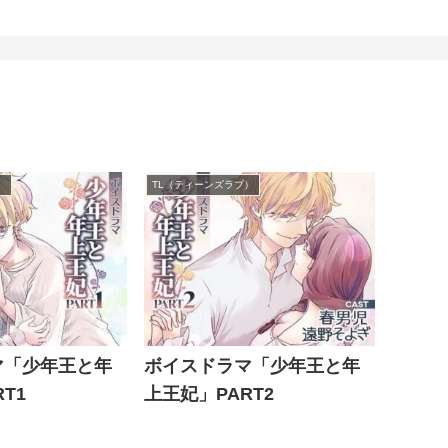
）
TL（ティーンズラブ）
マ「少年王と年
ボイスドラマ「少年王と年
T1
上王妃」PART2