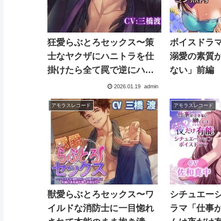
狂愛らぶとろセックス〜策
ボイスドラ
士なヤクザにハニトラを仕
溺愛の素質
掛けたら全て罠で逆にハメ
ない」前編
られました〜
2026.01.19
admin
アモラスレコード
アモラスレコード
獣愛らぶとろセックス〜ワ
シチュエー
イルドな消防士に一目惚れ
ラマ「仕事