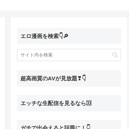
エロ漫画を検索👇🔎
超高画質のAVが見放題❣👇
エッチな生配信を見るなら🈁
ガチで出会えると話題に！👇