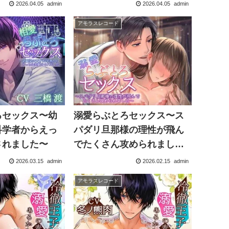
2026.04.05
admin
2026.04.05
admin
アモラスレコード
ろセックス〜幼
溺愛らぶとろセックス〜ス
科学者からえっ
パダリ旦那様の理性が飛ん
されました〜
でたくさん攻められまし
た〜
2026.03.15
admin
2026.02.15
admin
アモラスレコード