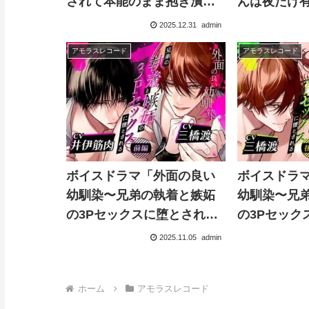
されて本能のまま抱き潰さ
んは夜だけ
れました〜
2025.12.31
admin
アモラスレコード
アモラスレコード
ボイスドラマ「外面の良い
ボイスドラ
幼馴染〜兄弟の執着と嫉妬
幼馴染〜兄
の3Pセックスに堕とされ
の3Pセック
る〜 前編」
る〜 後編」
2025.11.05
admin
ホーム
アモラスレコード