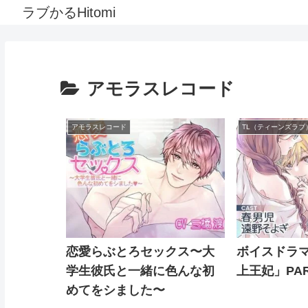
ラブかるHitomi
アモラスレコード
アモラスレコード
TL（ティーンズラブ
恋愛らぶとろセックス〜大
ボイスドラ
学生彼氏と一緒に色んな初
上王妃」PAR
めてをシました〜