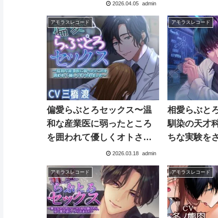
2026.04.05
admin
アモラスレコード
アモラスレコード
偏愛らぶとろセックス〜温
相愛らぶと
和な産業医に弱ったところ
馴染の天才
を囲われて優しくオトされ
ちな実験を
ました〜
2026.03.18
admin
アモラスレコード
アモラスレコード