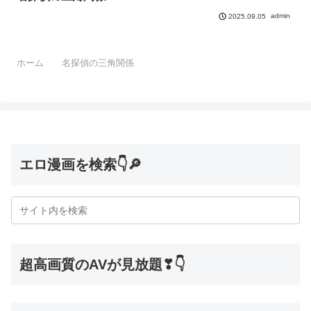
admin
2025.09.05
ホーム
名探偵の三角関係
エロ漫画を検索👇🔎
超高画質のAVが見放題❣👇