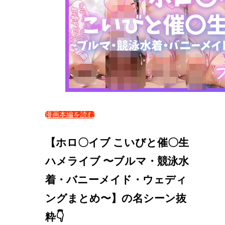
漫画本編を読む
【ホロ〇イブ こいびと催〇生
ハメライブ 〜ブルマ・競泳水
着・バニーメイド・ウェディ
ングまとめ〜】の名シーン抜
粋👇