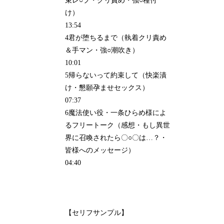
束レ○プ・クリ責め・強○種付
け）
13:54
4君が堕ちるまで（執着クリ責め
＆手マン・強○潮吹き）
10:01
5帰らないって約束して（快楽漬
け・懇願孕ませセックス）
07:37
6魔法使い役・一条ひらめ様によ
るフリートーク（感想・もし異世
界に召喚されたら〇○〇は…？・
皆様へのメッセージ）
04:40
【セリフサンプル】