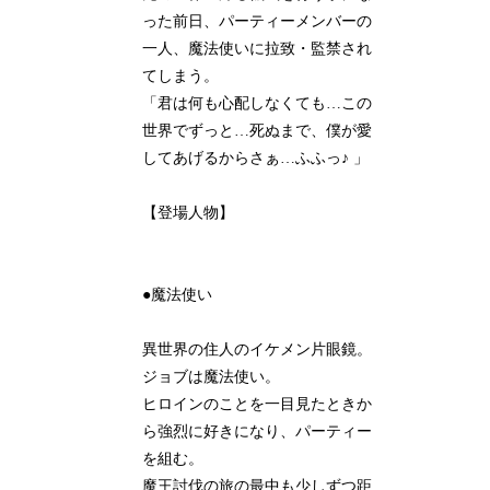
った前日、パーティーメンバーの
一人、魔法使いに拉致・監禁され
てしまう。
「君は何も心配しなくても…この
世界でずっと…死ぬまで、僕が愛
してあげるからさぁ…ふふっ♪ 」
【登場人物】
●魔法使い
異世界の住人のイケメン片眼鏡。
ジョブは魔法使い。
ヒロインのことを一目見たときか
ら強烈に好きになり、パーティー
を組む。
魔王討伐の旅の最中も少しずつ距