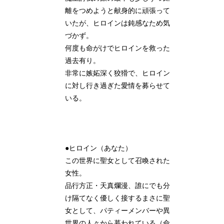
離をつめようと献身的に頑張って
いたが、ヒロインは鈍感なため気
づかず。
何度も命がけでヒロインを救った
過去有り。
非常に嫉妬深く狡猾で、ヒロイン
に対し行き過ぎた愛情を募らせて
いる。
●ヒロイン（あなた）
この世界に聖女として召喚された
女性。
品行方正・天真爛漫、誰にでも分
け隔てなく優しく接するまさに聖
女として、パティーメンバーや異
世界の人々から慕われている（命