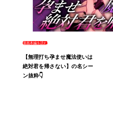
漫画本編を読む
【無理打ち孕ませ魔法使いは
絶対君を帰さない】の名シー
ン抜粋👇