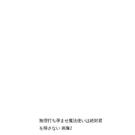
無理打ち孕ませ魔法使いは絶対君
を帰さない 画像2