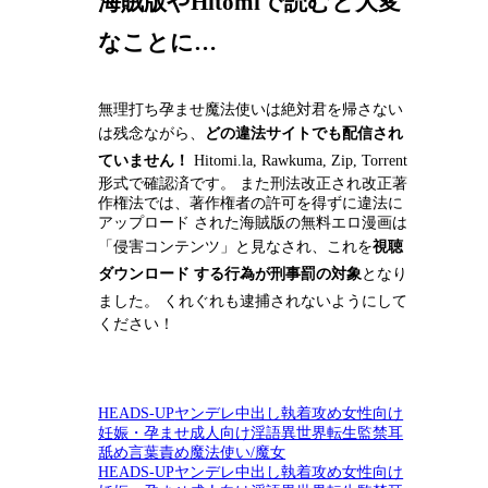
海賊版やHitomiで読むと大変
なことに…
無理打ち孕ませ魔法使いは絶対君を帰さない
は残念ながら、
どの違法サイトでも配信され
ていません！
Hitomi.la, Rawkuma, Zip, Torrent
形式で確認済です。 また刑法改正され改正著
作権法では、著作権者の許可を得ずに違法に
アップロード された海賊版の無料エロ漫画は
「侵害コンテンツ」と見なされ、これを
視聴
ダウンロード
する行為が刑事罰の対象
となり
ました。 くれぐれも
逮捕
されないようにして
ください！
HEADS-UP
ヤンデレ
中出し
執着攻め
女性向け
妊娠・孕ませ
成人向け
淫語
異世界転生
監禁
耳
舐め
言葉責め
魔法使い/魔女
HEADS-UP
ヤンデレ
中出し
執着攻め
女性向け