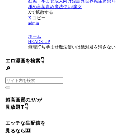
妊娠・孕ませ
成人向け
淫語
異世界転生
監禁
耳
舐め
言葉責め
魔法使い/魔女
Xで拡散する
X
コピー
admin
ホーム
HEADS-UP
無理打ち孕ませ魔法使いは絶対君を帰さない
エロ漫画を検索👇
🔎
超高画質のAVが
見放題❣👇
エッチな生配信を
見るなら🈁