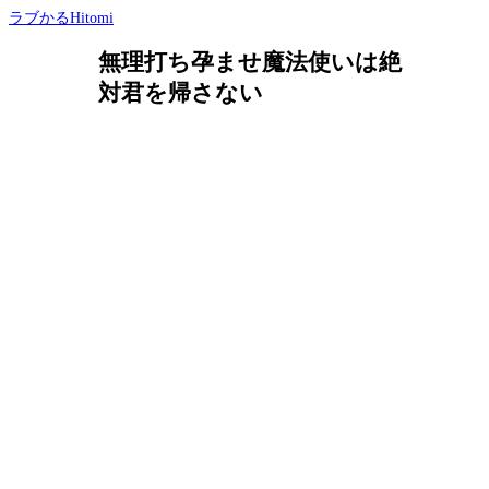
ラブかるHitomi
無理打ち孕ませ魔法使いは絶
対君を帰さない