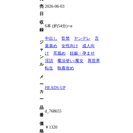
売
2026-06-03
日
収
6本 (約54分)+α
録
中出し
監禁
ヤンデレ
言
ジ
葉責め
女性向け
成人向
ャ
け
耳舐め
妊娠・孕ませ
ン
淫語
魔法使い/魔女
異世界
ル
転生
執着攻め
メ
ー
HEADS-UP
カ
ー
品
d_768655
番
価
￥1320
格