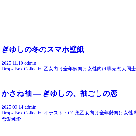
ぎゆしの冬のスマホ壁紙
2025.11.10
admin
Drops Box Collection
乙女向け
全年齢向け
女性向け
専売
恋人同士
かさね袖 ― ぎゆしの、袖ごしの恋
2025.09.14
admin
Drops Box Collection
イラスト・CG集
乙女向け
全年齢向け
女性
恋愛
純愛