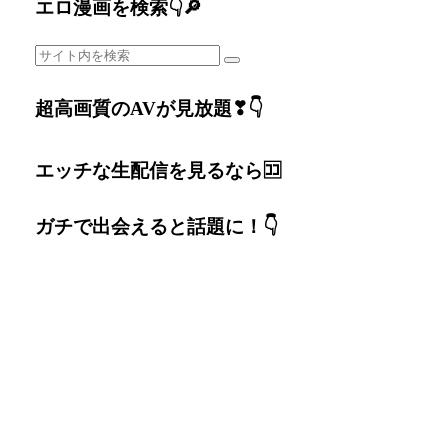
エロ漫画を検索👇🔎
超高画質のAVが見放題❣👇
エッチな生配信を見るなら🈁
ガチで出会えると話題に！👇